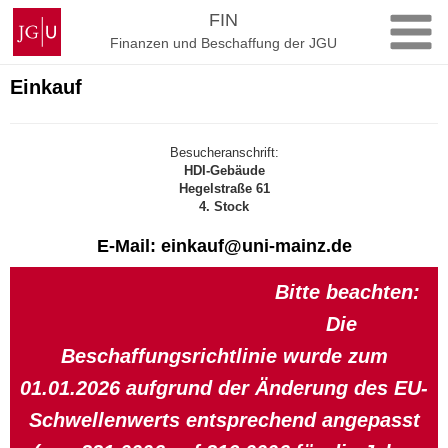
Zum
Johannes
FIN
Inhalt
Gutenberg-
Finanzen und Beschaffung der JGU
springen
Universität
Mainz
Einkauf
Besucheranschrift:
HDI-Gebäude
Hegelstraße 61
4. Stock
E-Mail: einkauf@uni-mainz.de
Bitte beachten:
Die
Beschaffungsrichtlinie wurde zum
01.01.2026 aufgrund der Änderung des EU-
Schwellenwerts entsprechend angepasst