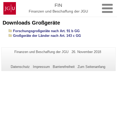
Zum
Johannes
FIN
Inhalt
Gutenberg-
Finanzen und Beschaffung der JGU
springen
Universität
Mainz
Downloads Großgeräte
Forschungsgroßgeräte nach Art. 91 b GG
Großgeräte der Länder nach Art. 143 c GG
Zusätzliche
Seiten-
Letzte
Finanzen und Beschaffung der JGU
26. November 2018
Name:
Aktualisierung:
Informationen
zu
Datenschutz
Impressum
Barrierefreiheit
Zum Seitenanfang
dieser
Seite