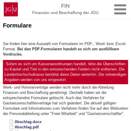
Zum
Johannes
FIN
Inhalt
Gutenberg-
Finanzen und Beschaffung der JGU
springen
Universität
Mainz
Formulare
Sie finden hier eine Auswahl von Formularen im PDF-, Word- bzw. Excel-
Format.
Bei den PDF-Formularen handelt es sich um ausfüllbare
Vordrucke.
Sofern es sich um Kassenanordnungen handelt, bitte die Überschriften
zu Kapitel und Titel in den entsprechenden Feldern nicht entfernen. Die
Landeshochschulkasse benötigt diese Daten weiterhin. Die notwendigen
Angaben werden von uns eingesetzt.
Werk- und Honorarverträge werden nicht mehr durch die Abteilung
Finanzen und Beschaffung genehmigt. Deshalb haben wir die
entsprechendne Formulare gelöscht. Auch das Verfahren für
Gastwissenschaftlerverträge hat sich geändert. Die aktuell gültigen
Formulare und Informationen zum Verfahren finden Sie auf den Webseiten
der Personalabteilung unter "Freie Mitarbeit" und "Gastwissenschaftler".
Abschlag.docx
Abschlag.pdf