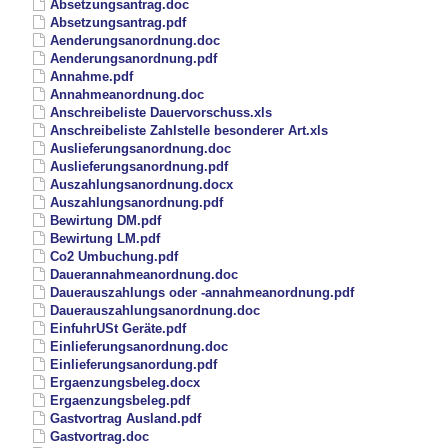
Absetzungsantrag.doc
Absetzungsantrag.pdf
Aenderungsanordnung.doc
Aenderungsanordnung.pdf
Annahme.pdf
Annahmeanordnung.doc
Anschreibeliste Dauervorschuss.xls
Anschreibeliste Zahlstelle besonderer Art.xls
Auslieferungsanordnung.doc
Auslieferungsanordnung.pdf
Auszahlungsanordnung.docx
Auszahlungsanordnung.pdf
Bewirtung DM.pdf
Bewirtung LM.pdf
Co2 Umbuchung.pdf
Dauerannahmeanordnung.doc
Dauerauszahlungs oder -annahmeanordnung.pdf
Dauerauszahlungsanordnung.doc
EinfuhrUSt Geräte.pdf
Einlieferungsanordnung.doc
Einlieferungsanordung.pdf
Ergaenzungsbeleg.docx
Ergaenzungsbeleg.pdf
Gastvortrag Ausland.pdf
Gastvortrag.doc