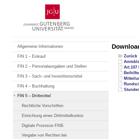
Zum
Johannes
Inhalt
Gutenberg-
springen
Universität
Mainz
Downloa
Allgemeine Informationen
Zurück
FIN 1 – Einkauf
Amtsbla
FIN 2 – Personalausgaben und Stellen
Art.107
Beihilf
FIN 3 – Sach- und Investitionsmittel
Mitteil
Rundsch
FIN 4 – Buchhaltung
Stunden
FIN 5 – Drittmittel
Rechtliche Vorschriften
Einrichtung eines Drittmittelkontos
Digitale Prozesse FIN5
Vergabe von Rechten bei