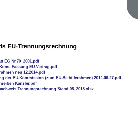
ds EU-Trennungsrechnung
tt EG Nr.70_2001.pdf
 Kons. Fassung EU-Vertrag.pdf
erahmen neu 12.2014.pdf
ung der EU-Kommission (zum EU-Beihilferahmen) 2014-06.27.pdf
reiben Kanzler.pdf
achweis Trennungsrechnung Stand 08_2018.xlsx