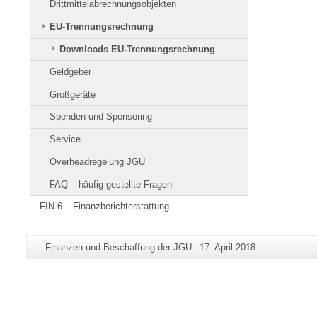
Drittmittelabrechnungsobjekten
EU-Trennungsrechnung
Downloads EU-Trennungsrechnung
Geldgeber
Großgeräte
Spenden und Sponsoring
Service
Overheadregelung JGU
FAQ – häufig gestellte Fragen
FIN 6 – Finanzberichterstattung
Zusätzliche
Seiten-
Letzte
Finanzen und Beschaffung der JGU
17. April 2018
Informationen
Name:
Aktualisierung:
zu
dieser
Seite